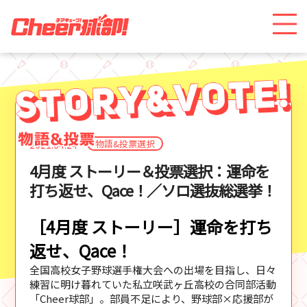
物語&投票選択
2021.04.24
4月度 ストーリー＆投票選択：運命を
打ち返せ、Qace！／ソロ選抜総選挙！
［4月度 ストーリー
］運命を打ち
返せ、Qace！
全国高校女子野球選手権大会への出場を目指し、日々
練習に明け暮れていた私立咲武ヶ丘高校の合同部活動
「Cheer球部」。部員不足により、野球部×応援部が